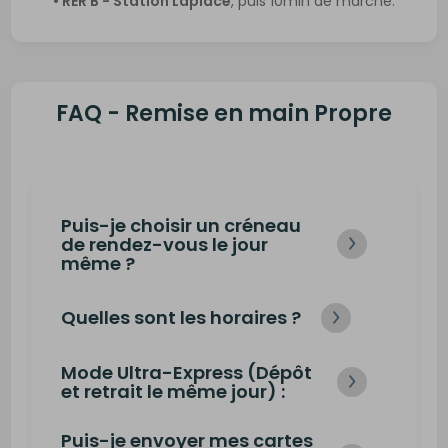
• RER B - Station Laplace
, puis 10min de marche.
FAQ - Remise en main Propre
Puis-je choisir un créneau
de rendez-vous le jour
même ?
Quelles sont les horaires ?
Pour des raisons d’organisation et
de gestion interne, les rendez-
vous doivent être réservés au
Mode Ultra-Express (Dépôt
Du
Lundi au Vendredi
moins 24h à l’avance.
et retrait le même jour) :
de
10h30 à 12h40
puis de
18h10 à
Le planning en ligne affiche nos
Puis-je envoyer mes cartes
19h
.
seules disponibilités : aucun
Le mode accéléré
Ultra-Express